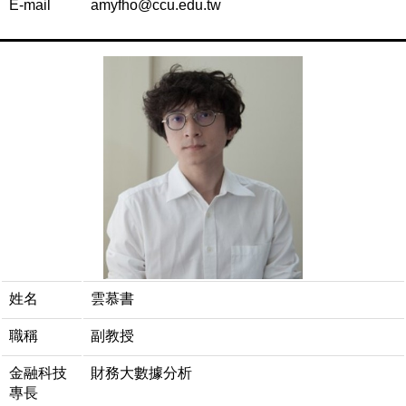
E-mail
amyfho@ccu.edu.tw
姓名
雲慕書
職稱
副教授
金融科技
財務大數據分析
專長