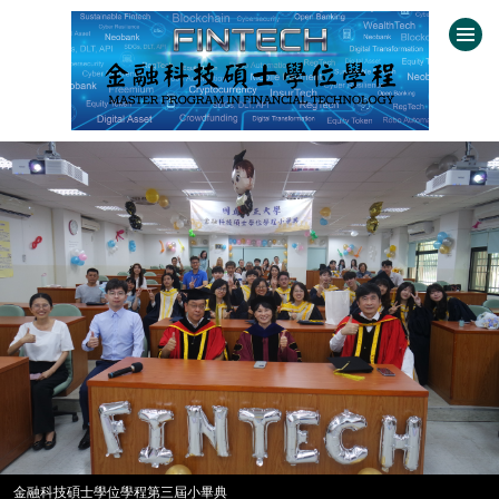
跳
到
主
要
內
容
區
金融科技碩士學位學程第三屆小畢典