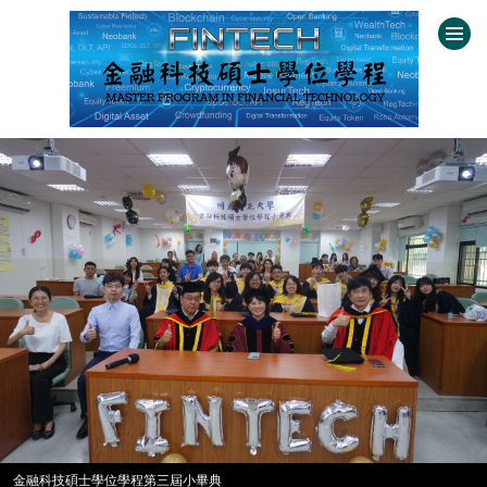
跳
到
主
要
內
容
區
金融科技碩士學位學程第三屆小畢典